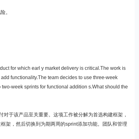
有风险。
or which earl y market delivery is critical.The work is
o add functionality.The team decides to use three-week
to two-week sprints for functional addition s.What should the
对于该产品至关重要。这项工作被分解为首选构建框架，
建框架，然后切换到为期两周的sprint添加功能。团队和管理